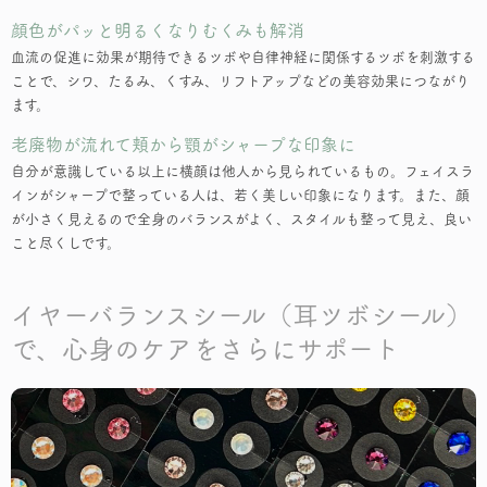
顔色がパッと明るくなりむくみも解消
血流の促進に効果が期待できるツボや自律神経に関係するツボを刺激する
ことで、シワ、たるみ、くすみ、リフトアップなどの美容効果につながり
ます。
老廃物が流れて頬から顎がシャープな印象に
自分が意識している以上に横顔は他人から見られているもの。フェイスラ
インがシャープで整っている人は、若く美しい印象になります。また、顔
が小さく見えるので全身のバランスがよく、スタイルも整って見え、良い
こと尽くしです。
イヤーバランスシール（耳ツボシール）
で、心身のケアをさらにサポート