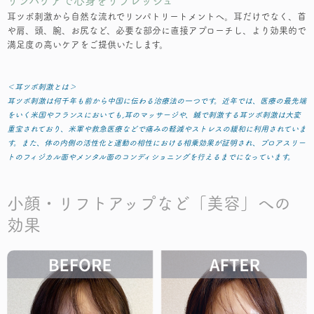
リンパケアで心身をリフレッシュ
耳ツボ刺激から自然な流れでリンパトリートメントへ。耳だけでなく、首
や肩、頭、腕、お尻など、必要な部分に直接アプローチし、より効果的で
満足度の高いケアをご提供いたします。
＜耳ツボ刺激とは＞
耳ツボ刺激は何千年も前から中国に伝わる治療法の一つです。近年では、医療の最先端
をいく米国やフランスにおいても,耳のマッサージや、鍼で刺激する耳ツボ刺激は大変
重宝されており、米軍や救急医療などで痛みの軽減やストレスの緩和に利用されていま
す。また、体の内側の活性化と運動の相性における相乗効果が証明され、プロアスリー
トのフィジカル面やメンタル面のコンディショニングを行えるまでになっています。
小顔・リフトアップなど「美容」への
効果